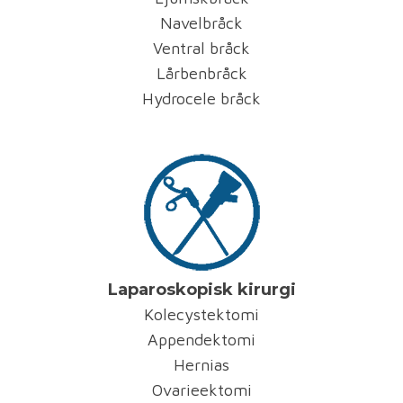
Navelbråck
Ventral bråck
Lårbenbråck
Hydrocele bråck
Laparoskopisk kirurgi
Kolecystektomi
Appendektomi
Hernias
Ovarieektomi