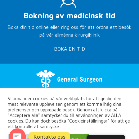
Bokning av medicinsk tid
Boka din tid online eller ring oss för att ordna ett besök
på vår allmänna kirurgiklinik
BOKA EN TID
Vi använder cookies på vår webbplats för att ge dig den
mest relevanta upplevelsen genom att komma ihåg dina
preferenser och upprepade besök. Genom att klicka på
"Acceptera alla" samtycker du till användningen av ALLA
cookies. Du kan dock besöka "Cookieinställningar" för att ge
Copyright © Rethymno.surgery
ett kontrollerat samtycke.
Integritetspolicy
Kontakta oss
Designad av
Marketing365.com
- Digital
Cookie-inställningar
Acceptera alla