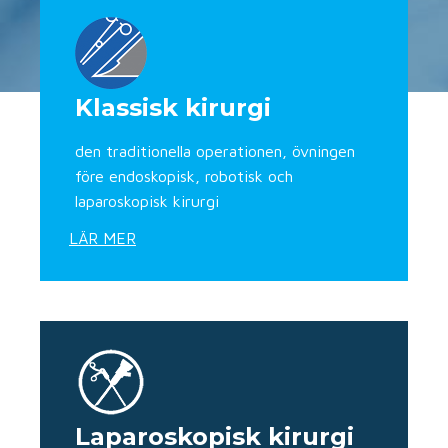
Klassisk kirurgi
den traditionella operationen, övningen
före endoskopisk, robotisk och
laparoskopisk kirurgi
LÄR MER
Laparoskopisk kirurgi