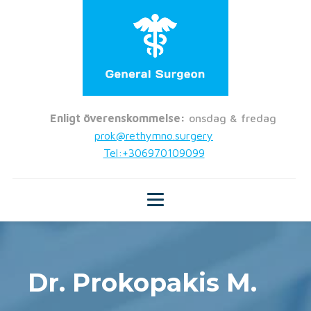
Enligt överenskommelse:
onsdag & fredag
prok@rethymno.surgery
Tel:+306970109099
Dr. Prokopakis M.