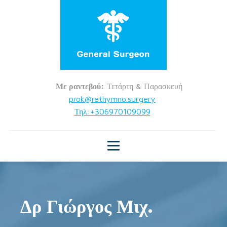
Με ραντεβού:
Τετάρτη & Παρασκευή
prok@rethymno.surgery
Τηλ:+306970109099
Δρ Γιώργος Μιχ.