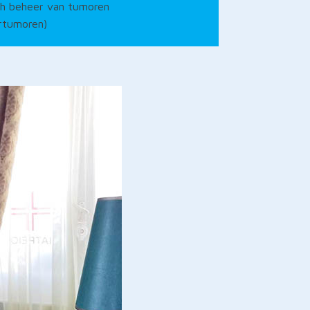
ch beheer van tumoren
rtumoren)