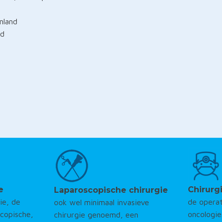
nland
nd
e
Chirurg
Laparoscopische chirurgie
ie, de
de opera
ook wel minimaal invasieve
scopische,
oncologie
chirurgie genoemd, een