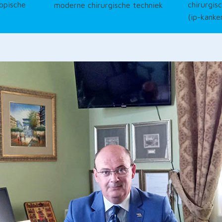
copische
chirurgis
moderne chirurgische techniek
(ip-kanke