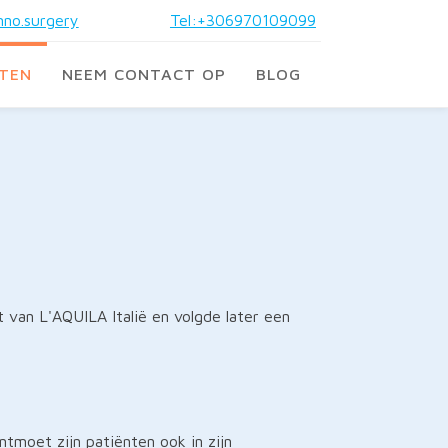
no.surgery
Tel:+306970109099
STEN
NEEM CONTACT OP
BLOG
 van L'AQUILA Italië en volgde later een
ntmoet zijn patiënten ook in zijn