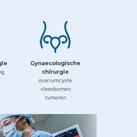
gie
Gynaecologische
ng
chirurgie
ovariumcyste
vleesbomen
tumoren