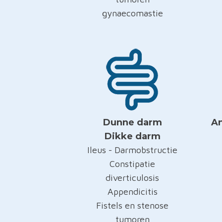
gynaecomastie
Dunne darm
An
Dikke darm
Ileus - Darmobstructie
Constipatie
diverticulosis
Appendicitis
Fistels en stenose
tumoren