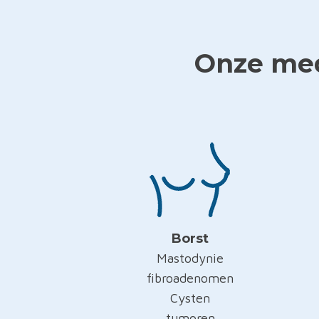
Onze med
Borst
Mastodynie
fibroadenomen
Cysten
tumoren