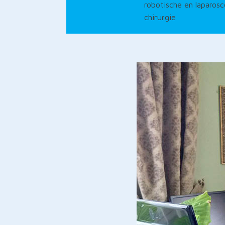
robotische en laparos
chirurgie