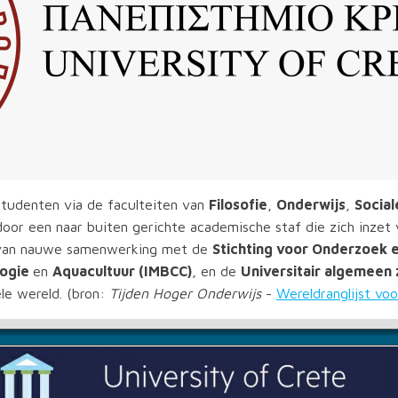
tudenten via de faculteiten van
Filosofie
,
Onderwijs
,
Socia
door een naar buiten gerichte academische staf die zich inzet
rt van nauwe samenwerking met de
Stichting voor Onderzoek 
logie
en
Aquacultuur (IMBCC)
, en de
Universitair algemeen 
le wereld. (bron:
Tijden Hoger Onderwijs
-
Wereldranglijst voo