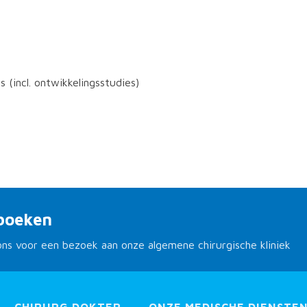
s (incl. ontwikkelingsstudies)
boeken
ons voor een bezoek aan onze algemene chirurgische kliniek