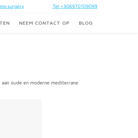
no.surgery
Tel:+306970109099
STEN
NEEM CONTACT OP
BLOG
k is aan oude en moderne mediterrane