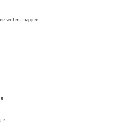
iene wetenschappen
de
gie