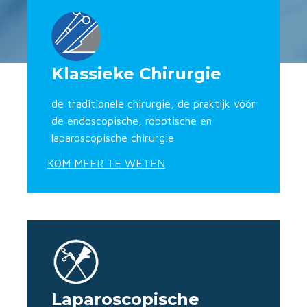
Klassieke Chirurgie
de traditionele chirurgie, de praktijk vóór
de endoscopische, robotische en
laparoscopische chirurgie
KOM MEER TE WETEN
Laparoscopische