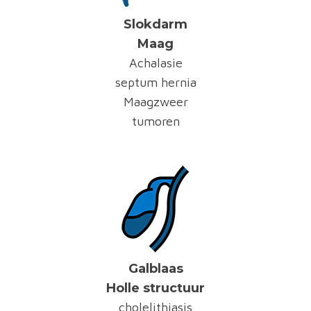
Slokdarm
Maag
Achalasie
septum hernia
Maagzweer
tumoren
Galblaas
Holle structuur
cholelithiasis