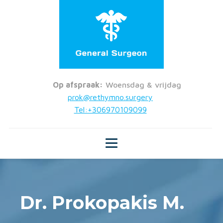
Op afspraak:
Woensdag & vrijdag
prok@rethymno.surgery
Tel:+306970109099
Dr. Prokopakis M.