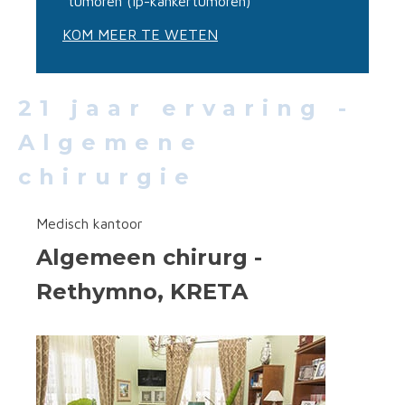
tumoren (ip-kankertumoren)
KOM MEER TE WETEN
21 jaar ervaring -
Algemene
chirurgie
Medisch kantoor
Algemeen chirurg -
Rethymno, KRETA