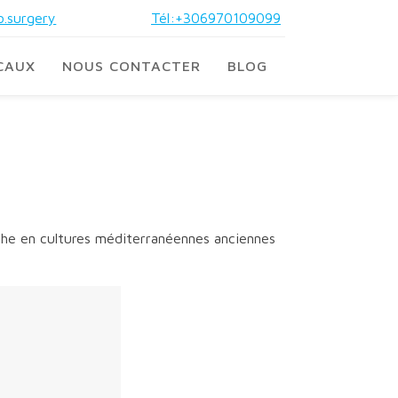
.surgery
Tél:+306970109099
CAUX
NOUS CONTACTER
BLOG
iche en cultures méditerranéennes anciennes