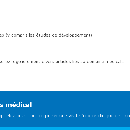
les (y compris les études de développement)
erez régulièrement divers articles liés au domaine médical...
s médical
ppelez-nous pour organiser une visite à notre clinique de chir