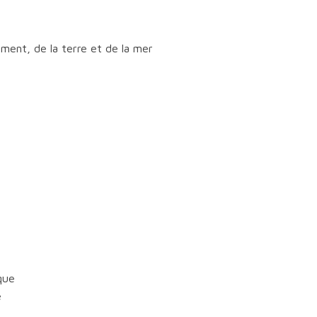
ement, de la terre et de la mer
que
e