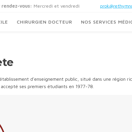
r rendez-vous:
Mercredi et vendredi
prok@rethymno
ILE
CHIRURGIEN DOCTEUR
NOS SERVICES MÉDI
ète
établissement d'enseignement public, situé dans une région r
a accepté ses premiers étudiants en 1977-78.