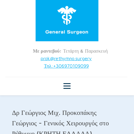
Με ραντεβού:
Τετάρτη & Παρασκευή
prok@rethymno.surgery
Τηλ:+306970109099
Δρ Γεώργιος Μιχ. Προκοπάκης
Γεώργιος - Γενικός Χειρουργός στο
Ρέθυμνο (ΚΡΗΤΗ ΕΛΛΑΔΑ)