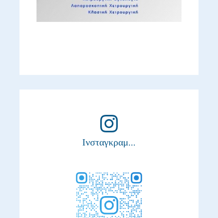
Ινσταγκραμ...