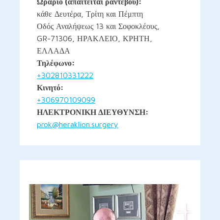
Ωράριο (απαιτείται ραντεβού):
κάθε Δευτέρα, Τρίτη και Πέμπτη
Οδός Αναλήψεως 13 και Σοφοκλέους,
GR-71306, ΗΡΑΚΛΕΙΟ, ΚΡΗΤΗ,
ΕΛΛΑΔΑ
Τηλέφωνο:
+302810331222
Κινητό:
+306970109099
ΗΛΕΚΤΡΟΝΙΚΗ ΔΙΕΥΘΥΝΣΗ:
prok@heraklion.surgery