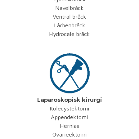
Navelbråck
Ventral bråck
Lårbenbråck
Hydrocele bråck
Laparoskopisk kirurgi
Kolecystektomi
Appendektomi
Hernias
Ovarieektomi