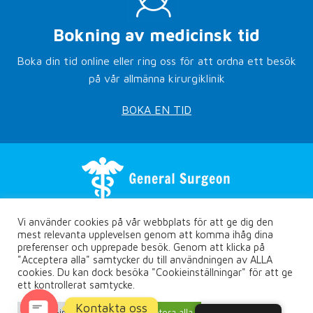
Bokning av medicinsk tid
Boka din tid online eller ring oss för att ordna ett besök
på vår allmänna kirurgiklinik
BOKA EN TID
Vi använder cookies på vår webbplats för att ge dig den
mest relevanta upplevelsen genom att komma ihåg dina
preferenser och upprepade besök. Genom att klicka på
"Acceptera alla" samtycker du till användningen av ALLA
cookies. Du kan dock besöka "Cookieinställningar" för att ge
Copyright © Rethymno.surgery
ett kontrollerat samtycke.
Integritetspolicy
Kontakta oss
Designad av
Marketing365.com
- Digital
Cookie-inställningar
Acceptera alla