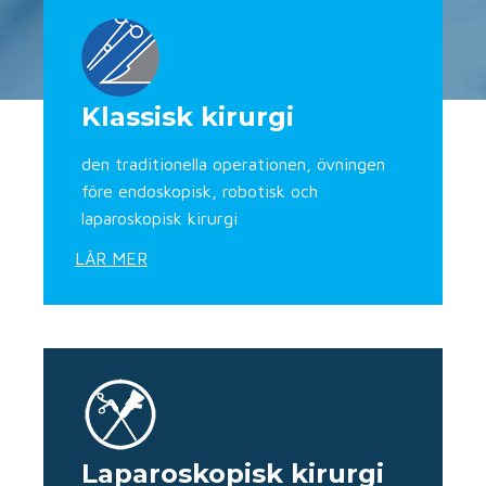
Klassisk kirurgi
den traditionella operationen, övningen
före endoskopisk, robotisk och
laparoskopisk kirurgi
LÄR MER
Laparoskopisk kirurgi