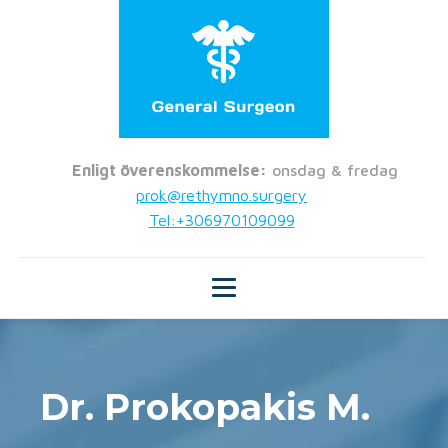
Enligt överenskommelse:
onsdag & fredag
prok@rethymno.surgery
Tel:+306970109099
Dr. Prokopakis M.