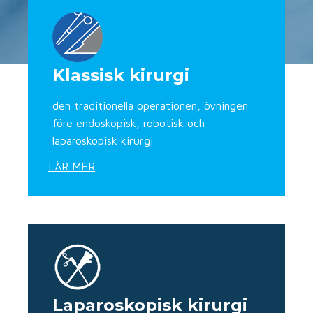
Klassisk kirurgi
den traditionella operationen, övningen
före endoskopisk, robotisk och
laparoskopisk kirurgi
LÄR MER
Laparoskopisk kirurgi