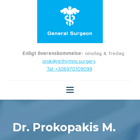
Enligt överenskommelse:
onsdag & fredag
prok@rethymno.surgery
Tel:+306970109099
Dr. Prokopakis M.