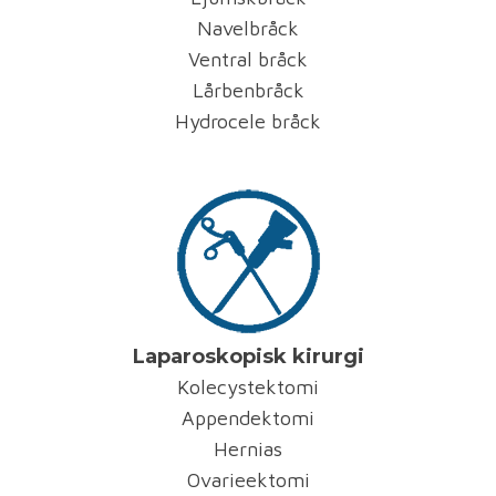
Navelbråck
Ventral bråck
Lårbenbråck
Hydrocele bråck
Laparoskopisk kirurgi
Kolecystektomi
Appendektomi
Hernias
Ovarieektomi