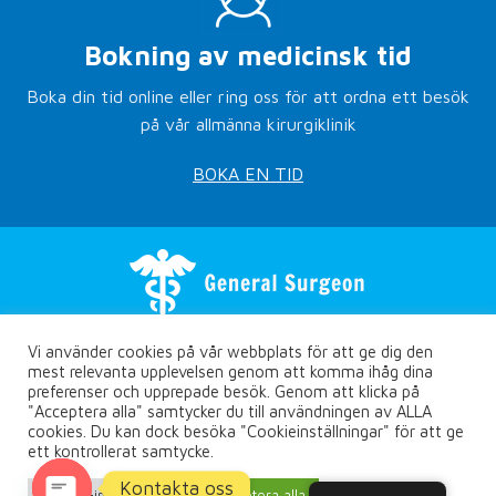
Bokning av medicinsk tid
Boka din tid online eller ring oss för att ordna ett besök
på vår allmänna kirurgiklinik
BOKA EN TID
Vi använder cookies på vår webbplats för att ge dig den
mest relevanta upplevelsen genom att komma ihåg dina
preferenser och upprepade besök. Genom att klicka på
"Acceptera alla" samtycker du till användningen av ALLA
cookies. Du kan dock besöka "Cookieinställningar" för att ge
Copyright © Rethymno.surgery
ett kontrollerat samtycke.
Integritetspolicy
Kontakta oss
Designad av
Marketing365.com
- Digital
Cookie-inställningar
Acceptera alla