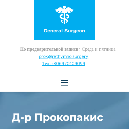
По предварительной записи:
Среда и пятница
prok@rethymno.surgery
Тел:+306970109099
Д-р Прокопакис