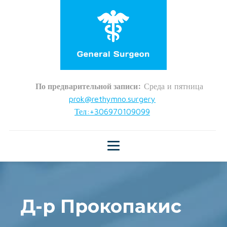
По предварительной записи:
Среда и пятница
prok@rethymno.surgery
Тел:+306970109099
Д-р Прокопакис