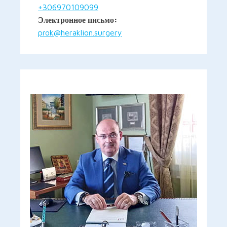
+306970109099
Электронное письмо:
prok@heraklion.surgery