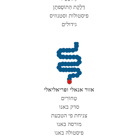
דַלֶקֶת הַתוֹסֶפתָן
פיסטולות וסטנוזיס
גידולים
אזור אנאלי ופריאליאלי
טְחוֹרִים
סדק באנו
צניחת פי הטבעת
מורסה באנו
פיסטולה באנו