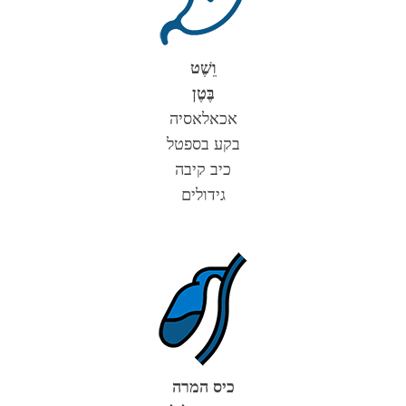
וֵשֶׁט
בֶּטֶן
אכאלאסיה
בקע בספטל
כיב קיבה
גידולים
כיס המרה