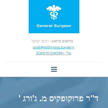
בתיאום מראש:
רביעי ושישי
prok@rethymno.surgery
טל':+306970109099
ד"ר פרוקופקיס מ. ג'ורג '