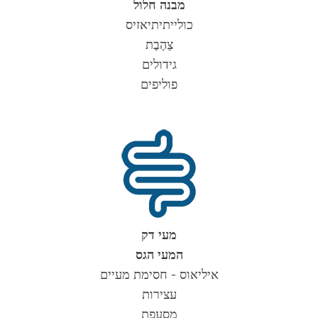
מבנה חלול
כולייתיתיאזיס
צַהֶבֶת
גידולים
פוליפים
מעי דק
המעי הגס
איליאוס - חסימת מעיים
עצירות
מִסעֶפֶת