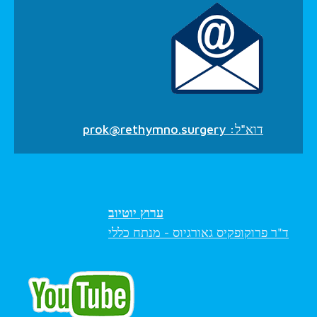
דוא"ל:
prok@rethymno.surgery
ערוץ יוטיוב
ד"ר פרוקופקיס גאורגיוס - מנתח כללי