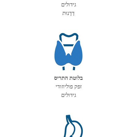
גידולים
דַדָנוּת
בלוטת התריס
זפק פוליוזודי
גידולים