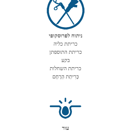
ניתוח לפרוסקופי
כריתת כליה
כריתת התוספתן
בקע
כריתת השחלות
כְּרִיתַת הַרֶחֶם
עור