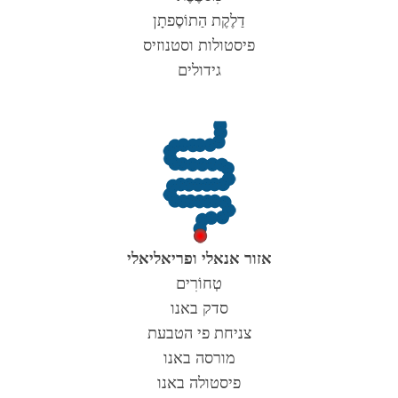
דַלֶקֶת הַתוֹסֶפתָן
פיסטולות וסטנוזיס
גידולים
אזור אנאלי ופריאליאלי
טְחוֹרִים
סדק באנו
צניחת פי הטבעת
מורסה באנו
פיסטולה באנו