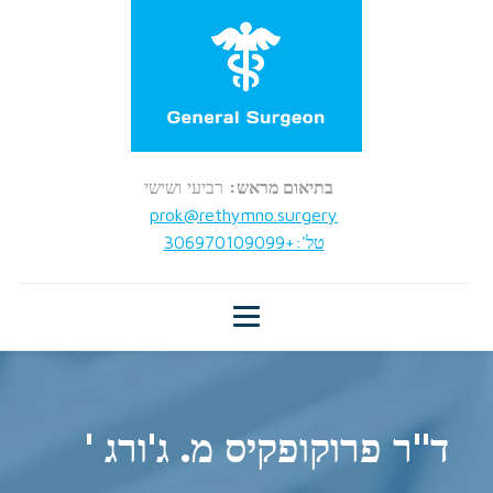
בתיאום מראש:
רביעי ושישי
prok@rethymno.surgery
טל':+306970109099
ד"ר פרוקופקיס מ. ג'ורג '