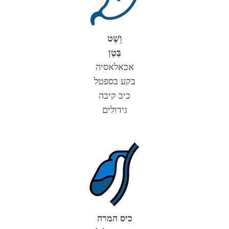
וֵשֶׁט
בֶּטֶן
אכאלאסיה
בקע בספטל
כיב קיבה
גידולים
כיס המרה