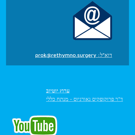
דוא"ל:
prok@rethymno.surgery
ערוץ יוטיוב
ד"ר פרוקופקיס גאורגיוס - מנתח כללי