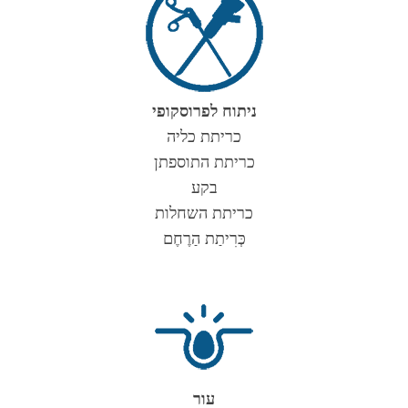
ניתוח לפרוסקופי
כריתת כליה
כריתת התוספתן
בקע
כריתת השחלות
כְּרִיתַת הַרֶחֶם
עור