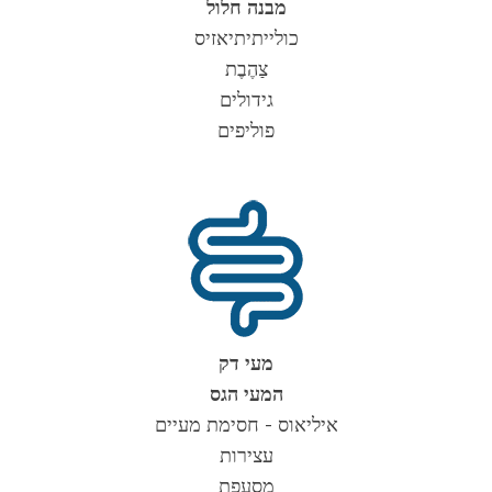
מבנה חלול
כולייתיתיאזיס
צַהֶבֶת
גידולים
פוליפים
מעי דק
המעי הגס
איליאוס - חסימת מעיים
עצירות
מִסעֶפֶת