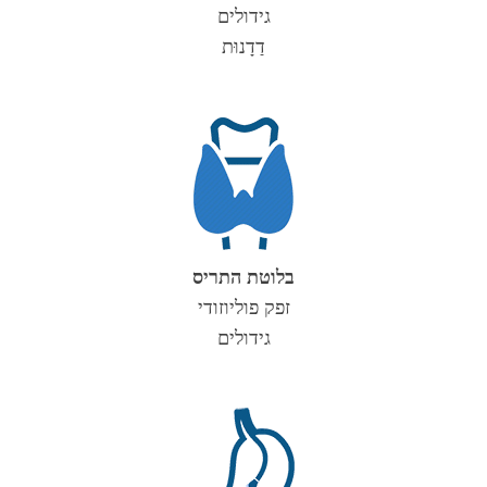
גידולים
דַדָנוּת
בלוטת התריס
זפק פוליוזודי
גידולים