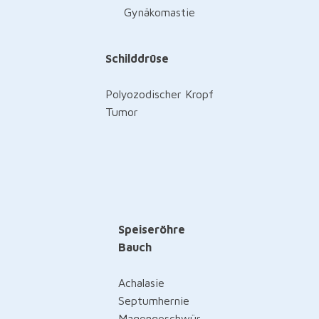
Gynäkomastie
Schilddrüse
Polyozodischer Kropf
Tumor
Speiseröhre
Bauch
Achalasie
Septumhernie
Magengeschwür