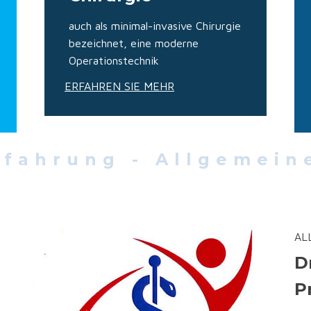
auch als minimal-invasive Chirurgie
bezeichnet, eine moderne
Operationstechnik
ERFAHREN SIE MEHR
rfahrung - Allgemein
AL
D
P