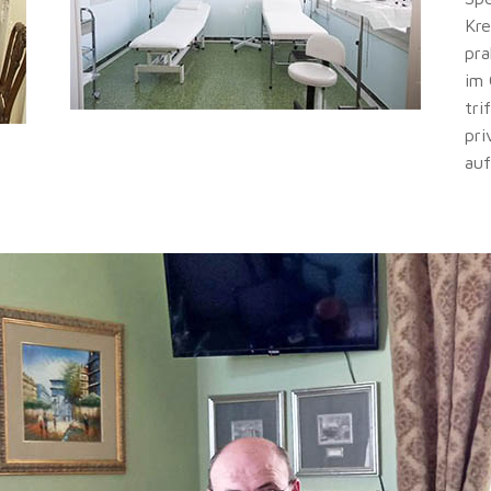
Kre
pra
im 
tri
pri
auf