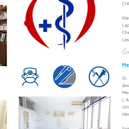
CH
Kla
Lap
Chi
Las
Me
Dr.
abs
Med
L'A
Uni
Her
Spe