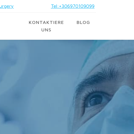
urgery
Tel:+306970109099
KONTAKTIERE
BLOG
UNS