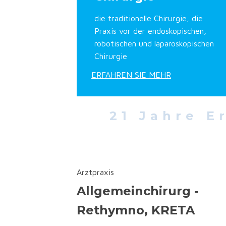
die traditionelle Chirurgie, die
Praxis vor der endoskopischen,
robotischen und laparoskopischen
Chirurgie
ERFAHREN SIE MEHR
21 Jahre E
Arztpraxis
Allgemeinchirurg -
Rethymno, KRETA