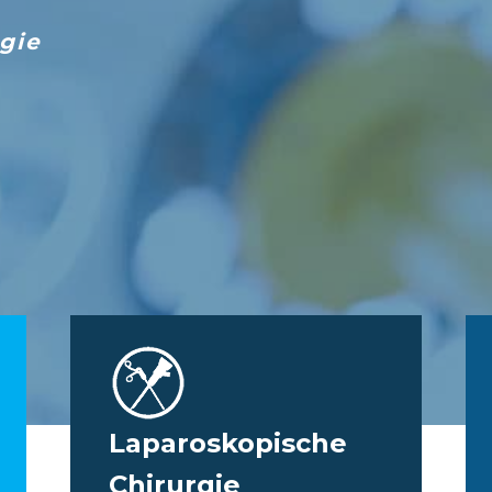
gie
Laparoskopische
Chirurgie