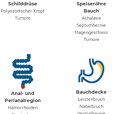
Schilddrüse
Speiseröhre
Polyozodischer Kropf
Bauch
Tumore
Achalasie
Septumhernie
Magengeschwür
Tumore
Bauchdecke
Anal- und
Leistenbruch
Perianalregion
Nabelbruch
Hämorrhoiden
Ventralhernie